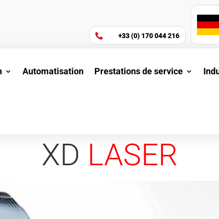
+33 (0) 170 044 216

n
Automatisation
Prestations de service
Ind
XD
LASER