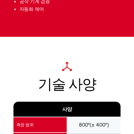
공작 기계 검증
자동화 제어
기술 사양
사양
800º(± 400º)
측정 범위