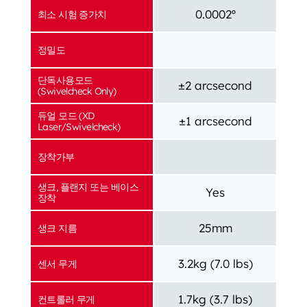
0.0002º
최소 시험 증가치
정밀도
단독사용모드
±2 arcsecond
(Swivelcheck Only)
듀얼 모드 (XD
±1 arcsecond
Laser/Swivelcheck)
장착가부
생크, 플랜지 또는 베이스
Yes
장착
25mm
생크 지름
3.2kg (7.0 lbs)
센서 무게
1.7kg (3.7 lbs)
컨트롤러 무게