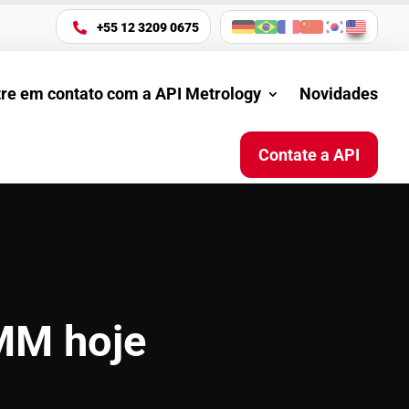
+55 12 3209 0675

tre em contato com a API Metrology
Novidades
Contate a API
CMM hoje