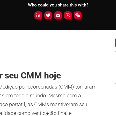
Who could you share this with?
L
T
E
W
W
i
w
m
h
e
n
i
a
a
C
k
t
i
t
h
e
t
l
s
a
d
e
A
t
I
r
p
n
p
rar seu CMM hoje
 Medição por coordenadas (CMM) tornaram-
icas em todo o mundo. Mesmo com a
raço portátil, as CMMs mantiveram seu
alidade como verificação final e