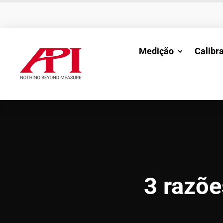
Medição
Calibr
3 razõe