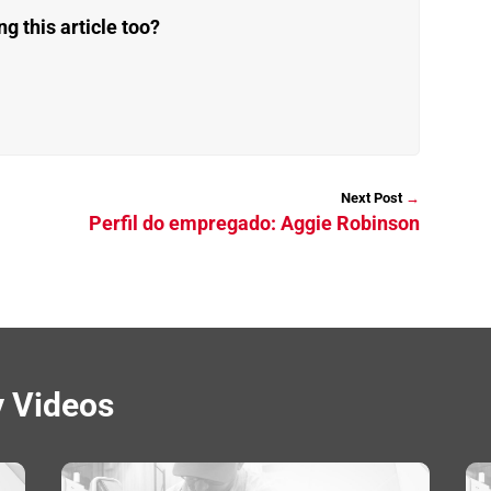
 this article too?
→
Perfil do empregado: Aggie Robinson
y Videos