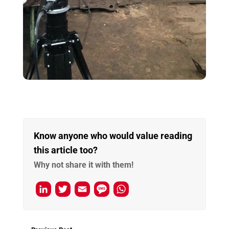
Know anyone who would value reading
this article too?
Why not share it with them!
L
T
E
M
W
i
w
m
e
h
n
i
a
s
a