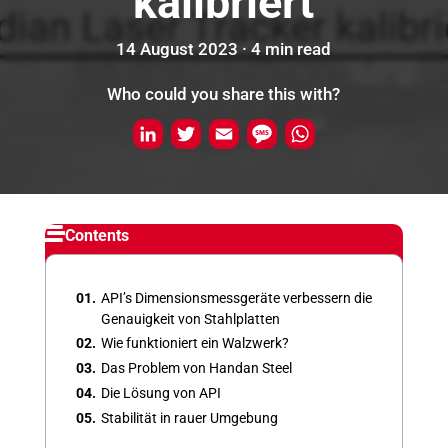
kalibriert
14 August 2023 ·
4
min
read
Who could you share this with?
L
T
E
M
W
i
w
m
e
h
n
i
a
s
a
k
t
i
s
t
Contents
e
t
l
a
s
d
e
g
A
API’s Dimensionsmessgeräte verbessern die
I
r
e
p
Genauigkeit von Stahlplatten
Wie funktioniert ein Walzwerk?
n
p
Das Problem von Handan Steel
Die Lösung von API
Stabilität in rauer Umgebung