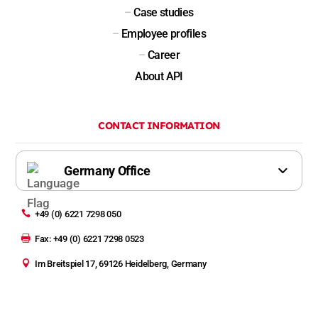
–
Case studies
–
Employee profiles
–
Career
About API
CONTACT INFORMATION

+49 (0) 6221 7298 050

Fax: +49 (0) 6221 7298 0523

Im Breitspiel 17, 69126 Heidelberg, Germany