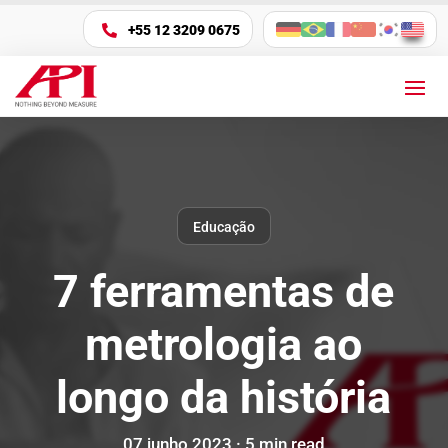
+55 12 3209 0675

Educação
7 ferramentas de
metrologia ao
longo da história
07 junho 2023 ·
5
min
read