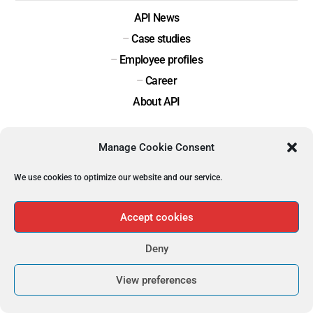
API News
–
Case studies
–
Employee profiles
–
Career
About API
Manage Cookie Consent
CONTACT INFORMATION
We use cookies to optimize our website and our service.
Accept cookies

+55 12 3209 0675, +55 12 3209 0674
Deny

Fax: +55 12 3934 7307
View preferences

Av. Doutor Altino Bondensan, 500, Centro Comercial IV- Sala 2101,
Eugênio de Mello, São José dos Campos- SP, Brasil