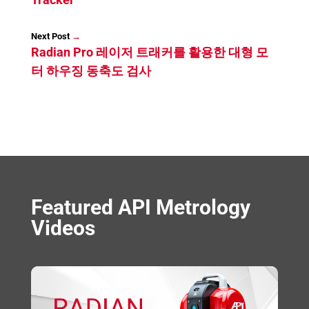
I
r
e
p
n
p
→
Radian Pro 레이저 트래커를 활용한 대형 모
터 하우징 동축도 검사
Featured API Metrology
Videos