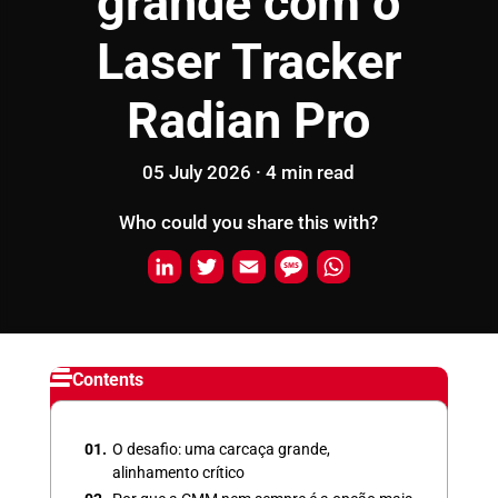
grande com o
Laser Tracker
Radian Pro
05 July 2026 ·
4
min
read
Who could you share this with?
L
T
E
M
W
i
w
m
e
h
n
i
a
s
a
k
t
i
s
t
Contents
e
t
l
a
s
d
e
g
A
O desafio: uma carcaça grande,
I
r
e
p
alinhamento crítico