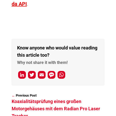
da API
.
Know anyone who would value reading
this article too?
Why not share it with them!
L
T
E
M
W
i
w
m
e
h
n
i
a
s
a
←
k
t
i
s
t
Koaxialitätsprüfung eines großen
e
t
l
a
s
Motorgehäuses mit dem Radian Pro Laser
d
e
g
A
Tracker