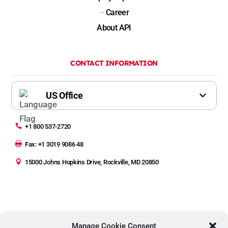
–
Career
About API
CONTACT INFORMATION

+1 800 537-2720

Fax: +1 3019 9086 48

15000 Johns Hopkins Drive, Rockville, MD 20850
Manage Cookie Consent