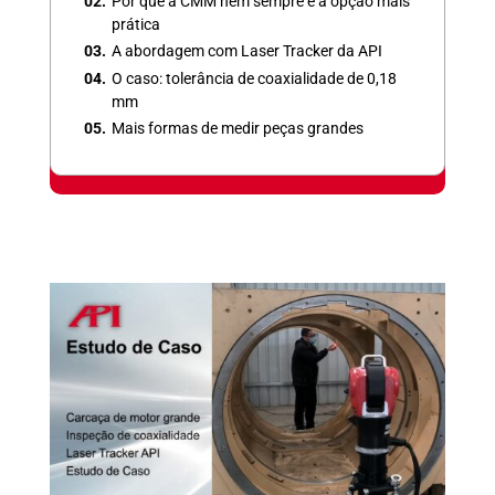
Por que a CMM nem sempre é a opção mais
n
p
prática
A abordagem com Laser Tracker da API
O caso: tolerância de coaxialidade de 0,18
mm
Mais formas de medir peças grandes